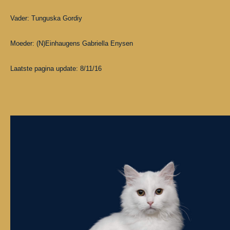
Vader: Tunguska Gordiy
Moeder: (N)Einhaugens Gabriella Enysen
Laatste pagina update: 8/11/16